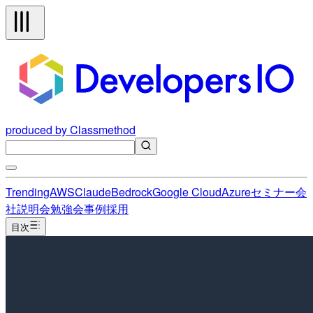
produced by Classmethod
Trending
AWS
Claude
Bedrock
Google Cloud
Azure
セミナー
会
社説明会
勉強会
事例
採用
目次