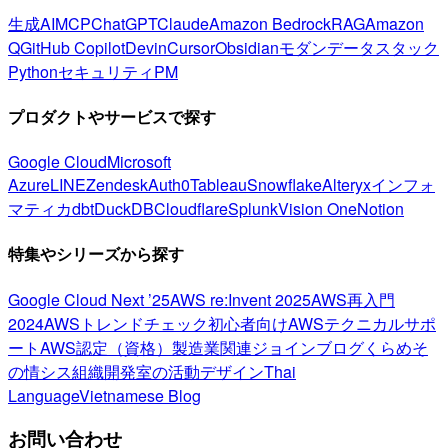
生成AI
MCP
ChatGPT
Claude
Amazon Bedrock
RAG
Amazon
Q
GitHub Copilot
Devin
Cursor
Obsidian
モダンデータスタック
Python
セキュリティ
PM
プロダクトやサービスで探す
Google Cloud
Microsoft
Azure
LINE
Zendesk
Auth0
Tableau
Snowflake
Alteryx
インフォ
マティカ
dbt
DuckDB
Cloudflare
Splunk
Vision One
Notion
特集やシリーズから探す
Google Cloud Next ’25
AWS re:Invent 2025
AWS再入門
2024
AWSトレンドチェック
初心者向け
AWSテクニカルサポ
ート
AWS認定（資格）
製造業関連
ジョインブログ
くらめそ
の情シス
組織開発室の活動
デザイン
Thai
Language
Vietnamese Blog
お問い合わせ