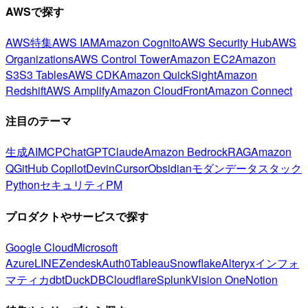
AWSで探す
AWS特集
AWS IAM
Amazon Cognito
AWS Security Hub
AWS
Organizations
AWS Control Tower
Amazon EC2
Amazon
S3
S3 Tables
AWS CDK
Amazon QuickSight
Amazon
Redshift
AWS Amplify
Amazon CloudFront
Amazon Connect
注目のテーマ
生成AI
MCP
ChatGPT
Claude
Amazon Bedrock
RAG
Amazon
Q
GitHub Copilot
Devin
Cursor
Obsidian
モダンデータスタック
Python
セキュリティ
PM
プロダクトやサービスで探す
Google Cloud
Microsoft
Azure
LINE
Zendesk
Auth0
Tableau
Snowflake
Alteryx
インフォ
マティカ
dbt
DuckDB
Cloudflare
Splunk
Vision One
Notion