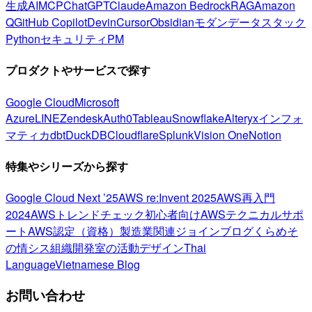
生成AI
MCP
ChatGPT
Claude
Amazon Bedrock
RAG
Amazon
Q
GitHub Copilot
Devin
Cursor
Obsidian
モダンデータスタック
Python
セキュリティ
PM
プロダクトやサービスで探す
Google Cloud
Microsoft
Azure
LINE
Zendesk
Auth0
Tableau
Snowflake
Alteryx
インフォ
マティカ
dbt
DuckDB
Cloudflare
Splunk
Vision One
Notion
特集やシリーズから探す
Google Cloud Next ’25
AWS re:Invent 2025
AWS再入門
2024
AWSトレンドチェック
初心者向け
AWSテクニカルサポ
ート
AWS認定（資格）
製造業関連
ジョインブログ
くらめそ
の情シス
組織開発室の活動
デザイン
Thai
Language
Vietnamese Blog
お問い合わせ