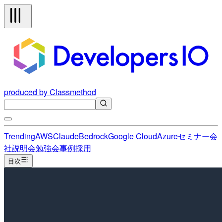
produced by Classmethod
Trending
AWS
Claude
Bedrock
Google Cloud
Azure
セミナー
会
社説明会
勉強会
事例
採用
目次