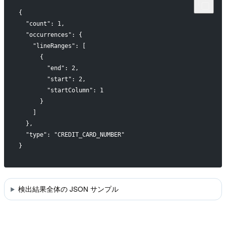
{
  "count": 1,
  "occurrences": {
    "lineRanges": [
      {
        "end": 2,
        "start": 2,
        "startColumn": 1
      }
    ]
  },
  "type": "CREDIT_CARD_NUMBER"
}
検出結果全体の JSON サンプル