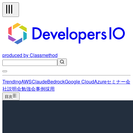
produced by Classmethod
Trending
AWS
Claude
Bedrock
Google Cloud
Azure
セミナー
会
社説明会
勉強会
事例
採用
目次