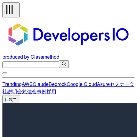
produced by Classmethod
Trending
AWS
Claude
Bedrock
Google Cloud
Azure
セミナー
会
社説明会
勉強会
事例
採用
目次