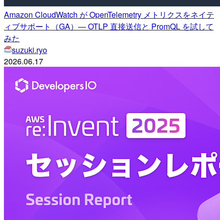
Amazon CloudWatch が OpenTelemetry メトリクスをネイテ
ィブサポート（GA）— OTLP 直接送信と PromQL を試して
みた
suzuki.ryo
2026.06.17