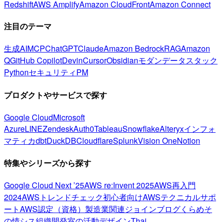
Redshift
AWS Amplify
Amazon CloudFront
Amazon Connect
注目のテーマ
生成AI
MCP
ChatGPT
Claude
Amazon Bedrock
RAG
Amazon
Q
GitHub Copilot
Devin
Cursor
Obsidian
モダンデータスタック
Python
セキュリティ
PM
プロダクトやサービスで探す
Google Cloud
Microsoft
Azure
LINE
Zendesk
Auth0
Tableau
Snowflake
Alteryx
インフォ
マティカ
dbt
DuckDB
Cloudflare
Splunk
Vision One
Notion
特集やシリーズから探す
Google Cloud Next ’25
AWS re:Invent 2025
AWS再入門
2024
AWSトレンドチェック
初心者向け
AWSテクニカルサポ
ート
AWS認定（資格）
製造業関連
ジョインブログ
くらめそ
の情シス
組織開発室の活動
デザイン
Thai