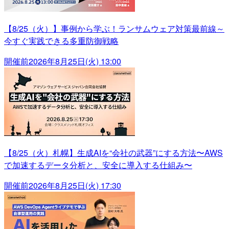
【8/25（火）】事例から学ぶ！ランサムウェア対策最前線～
今すぐ実践できる多重防御戦略
開催前
2026年8月25日(火) 13:00
【8/25（火）札幌】生成AIを“会社の武器”にする方法〜AWS
で加速するデータ分析と、安全に導入する仕組み〜
開催前
2026年8月25日(火) 17:30