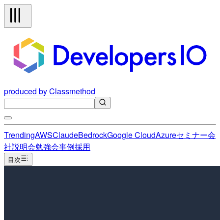
produced by Classmethod
Trending
AWS
Claude
Bedrock
Google Cloud
Azure
セミナー
会
社説明会
勉強会
事例
採用
目次