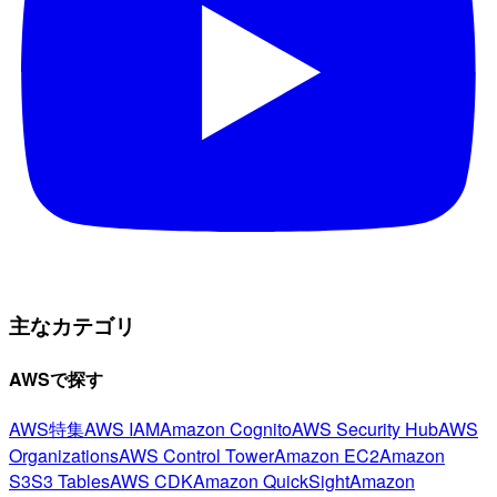
主なカテゴリ
AWSで探す
AWS特集
AWS IAM
Amazon Cognito
AWS Security Hub
AWS
Organizations
AWS Control Tower
Amazon EC2
Amazon
S3
S3 Tables
AWS CDK
Amazon QuickSight
Amazon