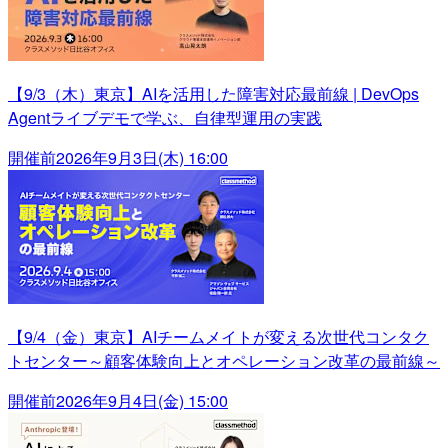
【9/3（木）東京】AIを活用した障害対応最前線 | DevOps
Agentライブデモで学ぶ、自律型運用の実践
開催前
2026年9月3日(木) 16:00
【9/4（金）東京】AIチームメイトが変える次世代コンタク
トセンター～顧客体験向上とオペレーション改革の最前線～
開催前
2026年9月4日(金) 15:00