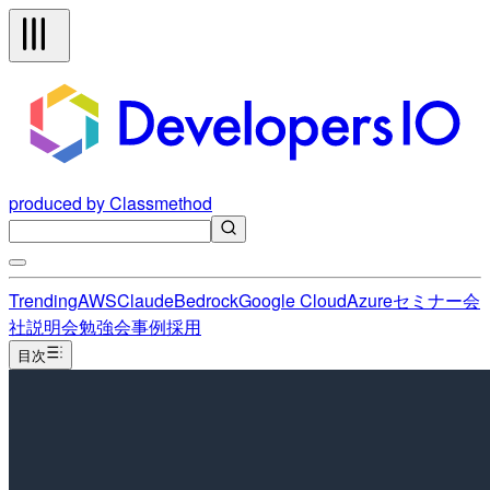
produced by Classmethod
Trending
AWS
Claude
Bedrock
Google Cloud
Azure
セミナー
会
社説明会
勉強会
事例
採用
目次