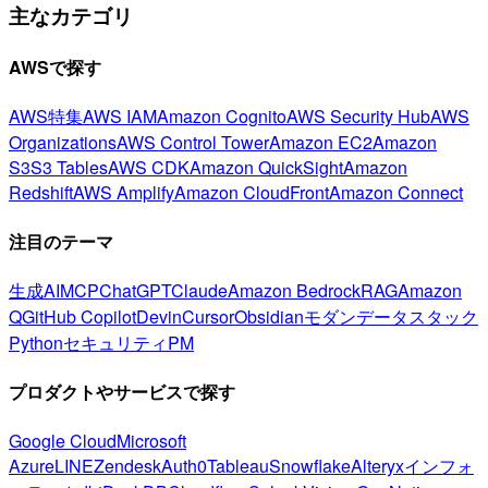
主なカテゴリ
AWSで探す
AWS特集
AWS IAM
Amazon Cognito
AWS Security Hub
AWS
Organizations
AWS Control Tower
Amazon EC2
Amazon
S3
S3 Tables
AWS CDK
Amazon QuickSight
Amazon
Redshift
AWS Amplify
Amazon CloudFront
Amazon Connect
注目のテーマ
生成AI
MCP
ChatGPT
Claude
Amazon Bedrock
RAG
Amazon
Q
GitHub Copilot
Devin
Cursor
Obsidian
モダンデータスタック
Python
セキュリティ
PM
プロダクトやサービスで探す
Google Cloud
Microsoft
Azure
LINE
Zendesk
Auth0
Tableau
Snowflake
Alteryx
インフォ