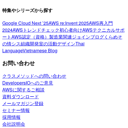
特集やシリーズから探す
Google Cloud Next ’25
AWS re:Invent 2025
AWS再入門
2024
AWSトレンドチェック
初心者向け
AWSテクニカルサポ
ート
AWS認定（資格）
製造業関連
ジョインブログ
くらめそ
の情シス
組織開発室の活動
デザイン
Thai
Language
Vietnamese Blog
お問い合わせ
クラスメソッドへの問い合わせ
DevelopersIOへのご意見
AWSに関するご相談
資料ダウンロード
メールマガジン登録
セミナー情報
採用情報
会社説明会