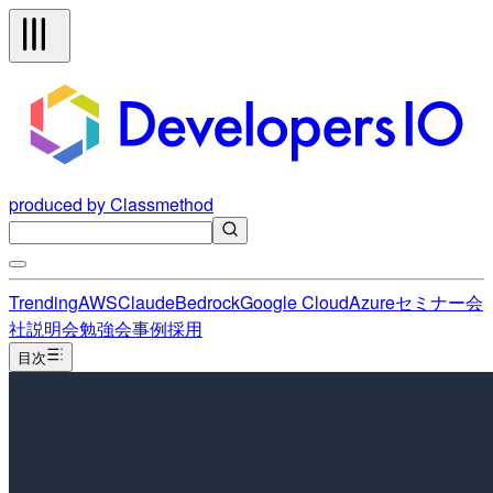
produced by Classmethod
Trending
AWS
Claude
Bedrock
Google Cloud
Azure
セミナー
会
社説明会
勉強会
事例
採用
目次