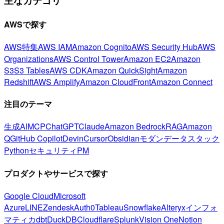
主なカテゴリ
AWSで探す
AWS特集
AWS IAM
Amazon Cognito
AWS Security Hub
AWS
Organizations
AWS Control Tower
Amazon EC2
Amazon
S3
S3 Tables
AWS CDK
Amazon QuickSight
Amazon
Redshift
AWS Amplify
Amazon CloudFront
Amazon Connect
注目のテーマ
生成AI
MCP
ChatGPT
Claude
Amazon Bedrock
RAG
Amazon
Q
GitHub Copilot
Devin
Cursor
Obsidian
モダンデータスタック
Python
セキュリティ
PM
プロダクトやサービスで探す
Google Cloud
Microsoft
Azure
LINE
Zendesk
Auth0
Tableau
Snowflake
Alteryx
インフォ
マティカ
dbt
DuckDB
Cloudflare
Splunk
Vision One
Notion