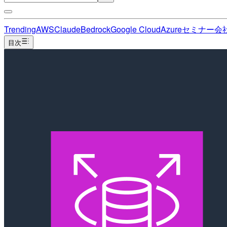
Trending
AWS
Claude
Bedrock
Google Cloud
Azure
セミナー
会
目次