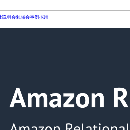
社説明会
勉強会
事例
採用