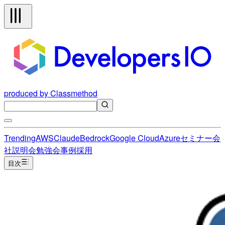
produced by Classmethod
Trending
AWS
Claude
Bedrock
Google Cloud
Azure
セミナー
会
社説明会
勉強会
事例
採用
目次