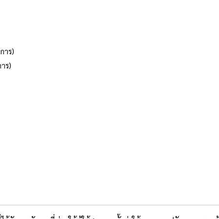
งการ)
การ)