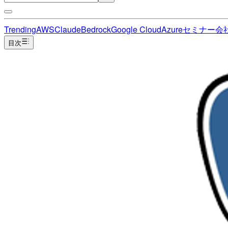
Trending
AWS
Claude
Bedrock
Google Cloud
Azure
セミナー
会
目次