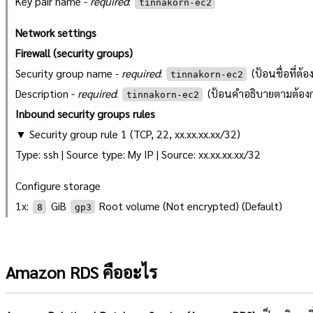
Key pair name -
required
:
tinnakorn-ec2
Network settings
Firewall (security groups)
Security group name -
required
:
(ป้อนชื่อที่ต้อ
tinnakorn-ec2
Description -
required
:
(ป้อนคำอธิบายตามต้อง
tinnakorn-ec2
Inbound security groups rules
▼ Security group rule 1 (TCP, 22, xx.xx.xx.xx/32)
Type: ssh | Source type: My IP | Source: xx.xx.xx.xx/32
Configure storage
1x:
GiB
Root volume (Not encrypted) (Default)
8
gp3
Amazon RDS คืออะไร