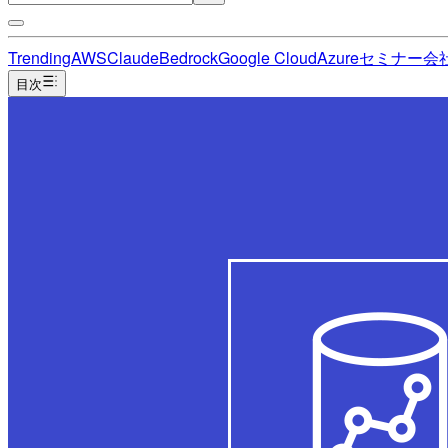
Trending
AWS
Claude
Bedrock
Google Cloud
Azure
セミナー
会
目次