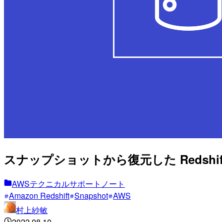
スナップショットから復元した Redsh
AWSテクニカルサポートノート
Amazon Redshift
Snapshot
AWS
村上紗敏
2022.08.10