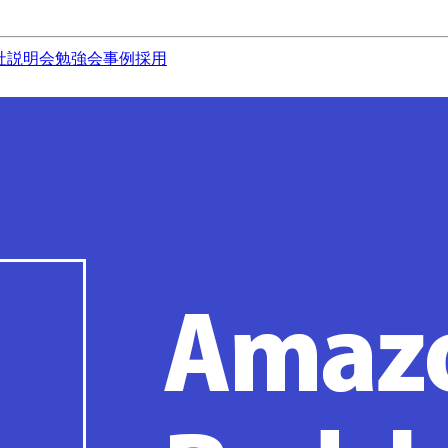
社説明会
勉強会
事例
採用