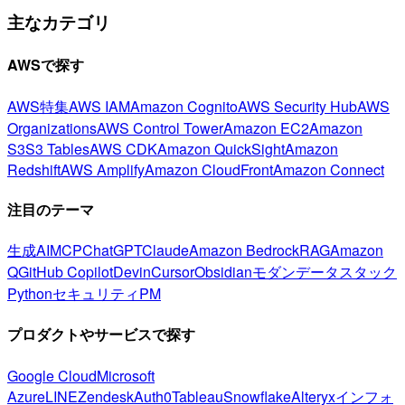
主なカテゴリ
AWSで探す
AWS特集
AWS IAM
Amazon Cognito
AWS Security Hub
AWS
Organizations
AWS Control Tower
Amazon EC2
Amazon
S3
S3 Tables
AWS CDK
Amazon QuickSight
Amazon
Redshift
AWS Amplify
Amazon CloudFront
Amazon Connect
注目のテーマ
生成AI
MCP
ChatGPT
Claude
Amazon Bedrock
RAG
Amazon
Q
GitHub Copilot
Devin
Cursor
Obsidian
モダンデータスタック
Python
セキュリティ
PM
プロダクトやサービスで探す
Google Cloud
Microsoft
Azure
LINE
Zendesk
Auth0
Tableau
Snowflake
Alteryx
インフォ