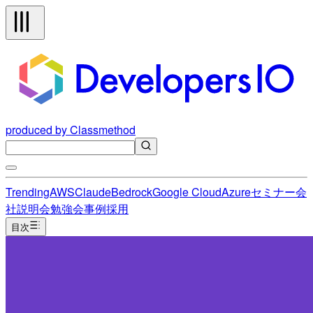
produced by Classmethod
Trending
AWS
Claude
Bedrock
Google Cloud
Azure
セミナー
会
社説明会
勉強会
事例
採用
目次