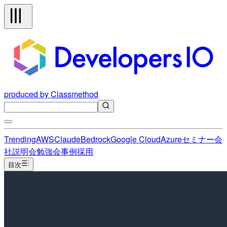
produced by Classmethod
Trending
AWS
Claude
Bedrock
Google Cloud
Azure
セミナー
会
社説明会
勉強会
事例
採用
目次