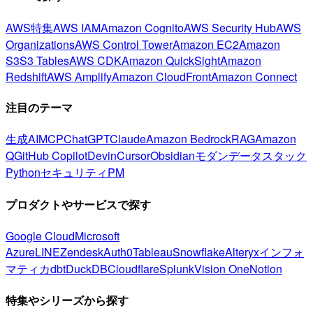
AWS特集
AWS IAM
Amazon Cognito
AWS Security Hub
AWS
Organizations
AWS Control Tower
Amazon EC2
Amazon
S3
S3 Tables
AWS CDK
Amazon QuickSight
Amazon
Redshift
AWS Amplify
Amazon CloudFront
Amazon Connect
注目のテーマ
生成AI
MCP
ChatGPT
Claude
Amazon Bedrock
RAG
Amazon
Q
GitHub Copilot
Devin
Cursor
Obsidian
モダンデータスタック
Python
セキュリティ
PM
プロダクトやサービスで探す
Google Cloud
Microsoft
Azure
LINE
Zendesk
Auth0
Tableau
Snowflake
Alteryx
インフォ
マティカ
dbt
DuckDB
Cloudflare
Splunk
Vision One
Notion
特集やシリーズから探す