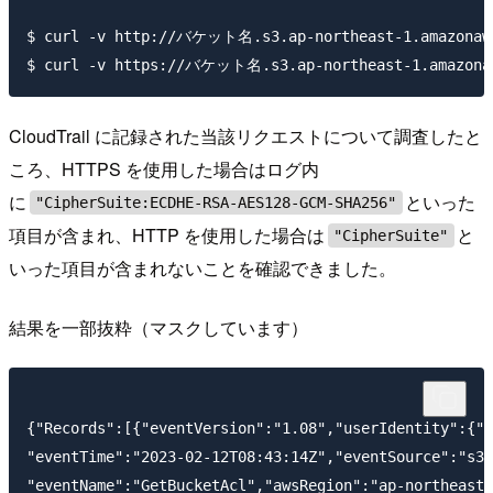
$ curl -v http://バケット名.s3.ap-northeast-1.amazon
CloudTrail に記録された当該リクエストについて調査したと
ころ、HTTPS を使用した場合はログ内
に
といった
"CipherSuite:ECDHE-RSA-AES128-GCM-SHA256"
項目が含まれ、HTTP を使用した場合は
と
"CipherSuite"
いった項目が含まれないことを確認できました。
結果を一部抜粋（マスクしています）
{"Records":[{"eventVersion":"1.08","userIdentity":{"t
"eventTime":"2023-02-12T08:43:14Z","eventSource":"s3.
"eventName":"GetBucketAcl","awsRegion":"ap-northeast-