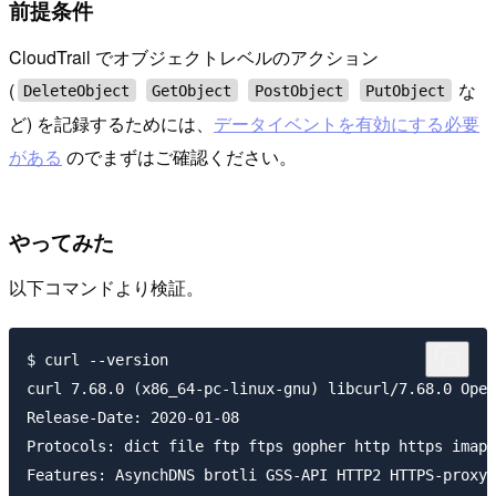
前提条件
CloudTrail でオブジェクトレベルのアクション
(
な
DeleteObject
GetObject
PostObject
PutObject
ど) を記録するためには、
データイベントを有効にする必要
がある
のでまずはご確認ください。
やってみた
以下コマンドより検証。
$ curl --version

curl 7.68.0 (x86_64-pc-linux-gnu) libcurl/7.68.0 Open
Release-Date: 2020-01-08

Protocols: dict file ftp ftps gopher http https imap 
Features: AsynchDNS brotli GSS-API HTTP2 HTTPS-proxy 