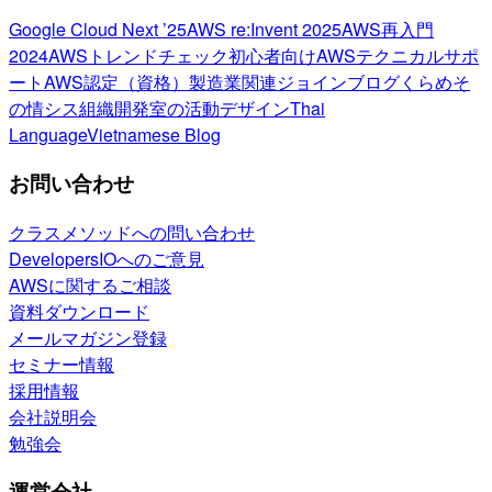
Google Cloud Next ’25
AWS re:Invent 2025
AWS再入門
2024
AWSトレンドチェック
初心者向け
AWSテクニカルサポ
ート
AWS認定（資格）
製造業関連
ジョインブログ
くらめそ
の情シス
組織開発室の活動
デザイン
Thai
Language
Vietnamese Blog
お問い合わせ
クラスメソッドへの問い合わせ
DevelopersIOへのご意見
AWSに関するご相談
資料ダウンロード
メールマガジン登録
セミナー情報
採用情報
会社説明会
勉強会
運営会社