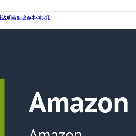
社説明会
勉強会
事例
採用