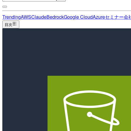
Trending
AWS
Claude
Bedrock
Google Cloud
Azure
セミナー
会
目次