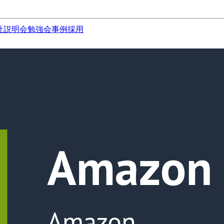
社説明会
勉強会
事例
採用