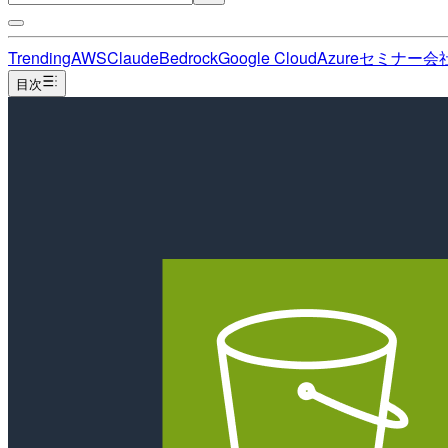
Trending
AWS
Claude
Bedrock
Google Cloud
Azure
セミナー
会
目次