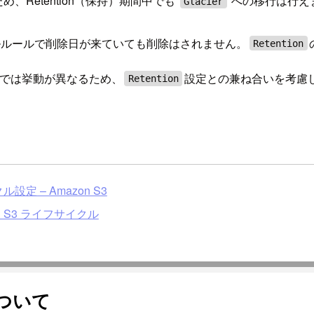
、Retention（保持）期間中でも
への移行は行え
Glacier
ルルールで削除日が来ていても削除はされません。
Retention
では挙動が異なるため、
設定との兼ね合いを考慮
Retention
 – Amazon S3
 S3 ライフサイクル
ついて