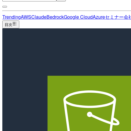
Trending
AWS
Claude
Bedrock
Google Cloud
Azure
セミナー
会
目次