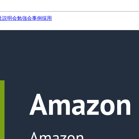
社説明会
勉強会
事例
採用