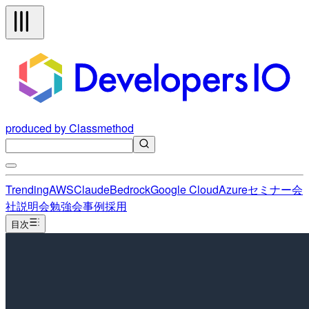
produced by Classmethod
Trending
AWS
Claude
Bedrock
Google Cloud
Azure
セミナー
会
社説明会
勉強会
事例
採用
目次