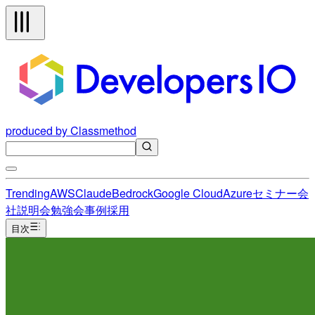
produced by Classmethod
Trending
AWS
Claude
Bedrock
Google Cloud
Azure
セミナー
会
社説明会
勉強会
事例
採用
目次