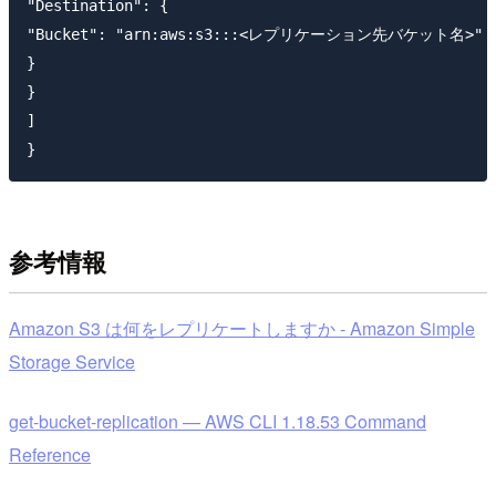
"Destination": {

"Bucket": "arn:aws:s3:::<レプリケーション先バケット名>"

}

}

]

参考情報
Amazon S3 は何をレプリケートしますか - Amazon Simple
Storage Service
get-bucket-replication — AWS CLI 1.18.53 Command
Reference