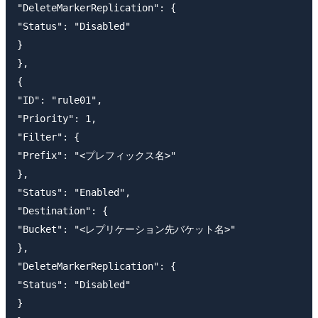
"DeleteMarkerReplication": {

"Status": "Disabled"

}

},

{

"ID": "rule01",

"Priority": 1,

"Filter": {

"Prefix": "<プレフィックス名>"

},

"Status": "Enabled",

"Destination": {

"Bucket": "<レプリケーション先バケット名>"

},

"DeleteMarkerReplication": {

"Status": "Disabled"

}
