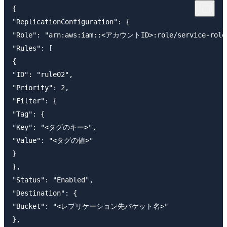
{

"ReplicationConfiguration": {

"Role": "arn:aws:iam::<アカウントID>:role/service-role/
"Rules": [

{

"ID": "rule02",

"Priority": 2,

"Filter": {

"Tag": {

"Key": "<タグのキー>",

"Value": "<タグの値>"

}

},

"Status": "Enabled",

"Destination": {

"Bucket": "<レプリケーション先バケット名>"

},
