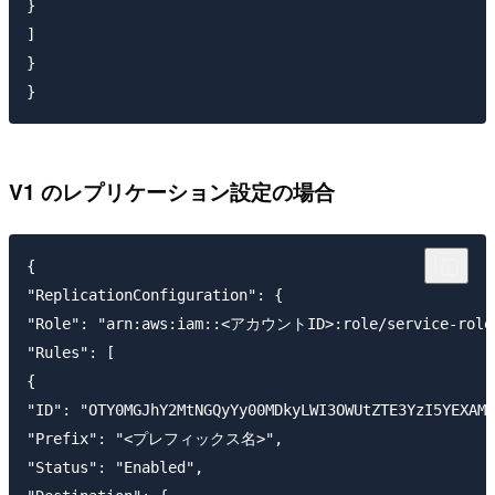
}

]

}

V1 のレプリケーション設定の場合
{

"ReplicationConfiguration": {

"Role": "arn:aws:iam::<アカウントID>:role/service-role/
"Rules": [

{

"ID": "OTY0MGJhY2MtNGQyYy00MDkyLWI3OWUtZTE3YzI5YEXAMP
"Prefix": "<プレフィックス名>",

"Status": "Enabled",
