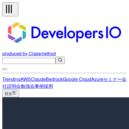
produced by Classmethod
Trending
AWS
Claude
Bedrock
Google Cloud
Azure
セミナー
会
社説明会
勉強会
事例
採用
目次