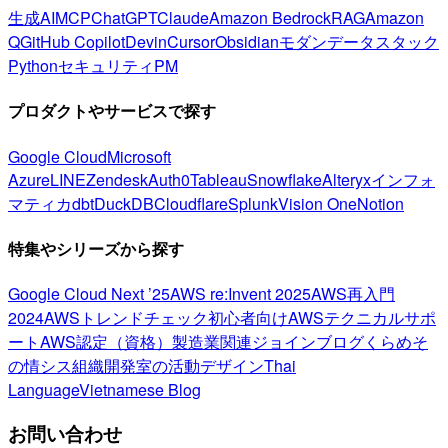
生成AI
MCP
ChatGPT
Claude
Amazon Bedrock
RAG
Amazon
Q
GitHub Copilot
Devin
Cursor
Obsidian
モダンデータスタック
Python
セキュリティ
PM
プロダクトやサービスで探す
Google Cloud
Microsoft
Azure
LINE
Zendesk
Auth0
Tableau
Snowflake
Alteryx
インフォ
マティカ
dbt
DuckDB
Cloudflare
Splunk
Vision One
Notion
特集やシリーズから探す
Google Cloud Next ’25
AWS re:Invent 2025
AWS再入門
2024
AWSトレンドチェック
初心者向け
AWSテクニカルサポ
ート
AWS認定（資格）
製造業関連
ジョインブログ
くらめそ
の情シス
組織開発室の活動
デザイン
Thai
Language
Vietnamese Blog
お問い合わせ