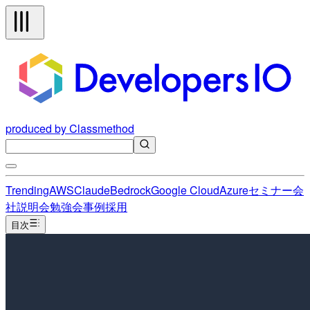
produced by Classmethod
Trending
AWS
Claude
Bedrock
Google Cloud
Azure
セミナー
会
社説明会
勉強会
事例
採用
目次