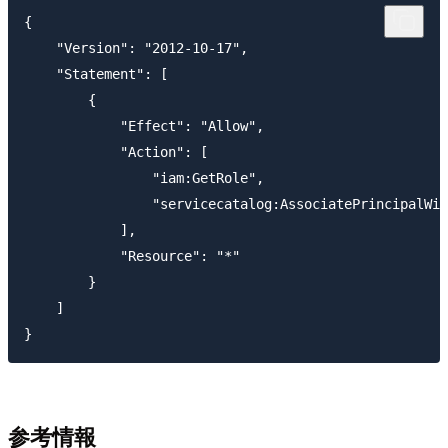
{

    "Version": "2012-10-17",

    "Statement": [

        {

            "Effect": "Allow",

            "Action": [

                "iam:GetRole",

                "servicecatalog:AssociatePrincipalWit
            ],

            "Resource": "*"

        }

    ]

参考情報