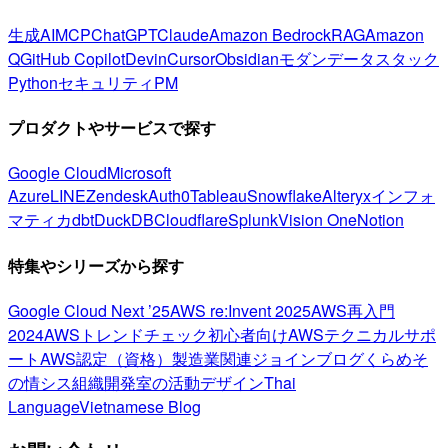
生成AI
MCP
ChatGPT
Claude
Amazon Bedrock
RAG
Amazon
Q
GitHub Copilot
Devin
Cursor
Obsidian
モダンデータスタック
Python
セキュリティ
PM
プロダクトやサービスで探す
Google Cloud
Microsoft
Azure
LINE
Zendesk
Auth0
Tableau
Snowflake
Alteryx
インフォ
マティカ
dbt
DuckDB
Cloudflare
Splunk
Vision One
Notion
特集やシリーズから探す
Google Cloud Next ’25
AWS re:Invent 2025
AWS再入門
2024
AWSトレンドチェック
初心者向け
AWSテクニカルサポ
ート
AWS認定（資格）
製造業関連
ジョインブログ
くらめそ
の情シス
組織開発室の活動
デザイン
Thai
Language
Vietnamese Blog