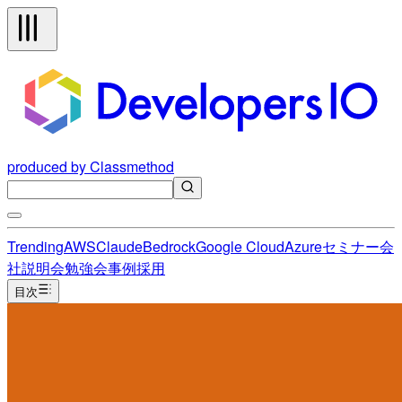
produced by Classmethod
Trending
AWS
Claude
Bedrock
Google Cloud
Azure
セミナー
会
社説明会
勉強会
事例
採用
目次