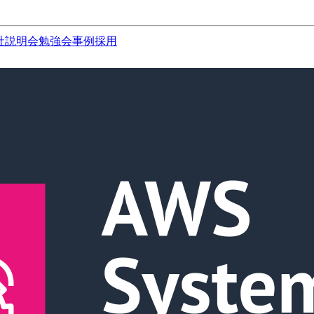
社説明会
勉強会
事例
採用