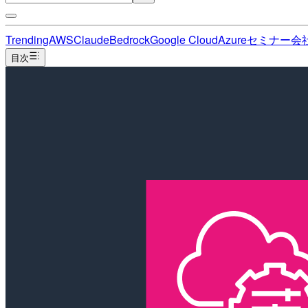
Trending
AWS
Claude
Bedrock
Google Cloud
Azure
セミナー
会
目次