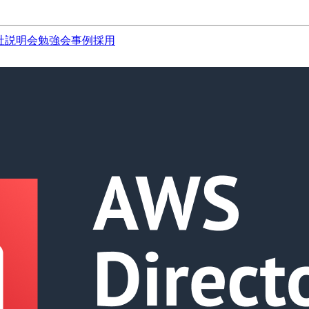
社説明会
勉強会
事例
採用