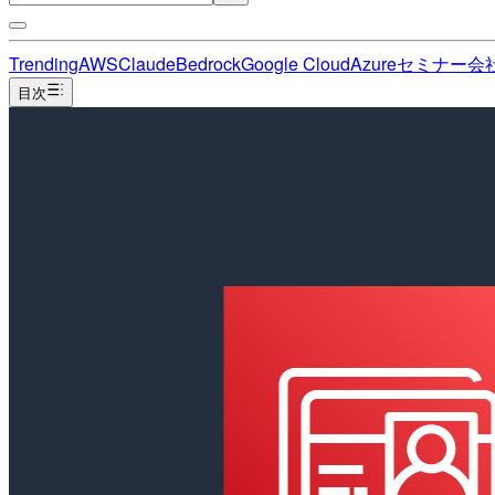
Trending
AWS
Claude
Bedrock
Google Cloud
Azure
セミナー
会
目次