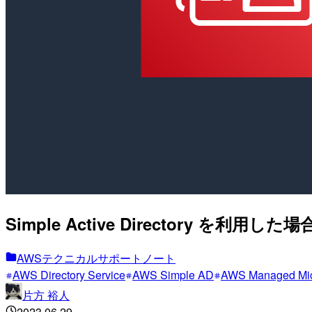
Simple Active Directory
AWSテクニカルサポートノート
AWS Directory Service
AWS Simple AD
AWS Managed Mic
片方 裕人
2023.06.29