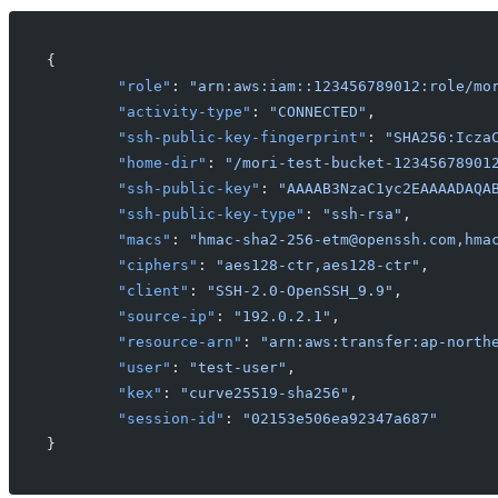
{
	"role"
: 
"arn:aws:iam::123456789012:role/mo
	"activity-type"
: 
"CONNECTED"
,
	"ssh-public-key-fingerprint"
: 
"SHA256:Icza
	"home-dir"
: 
"/mori-test-bucket-12345678901
	"ssh-public-key"
: 
"AAAAB3NzaC1yc2EAAAADAQA
	"ssh-public-key-type"
: 
"ssh-rsa"
,
	"macs"
: 
"hmac-sha2-256-etm@openssh.com,hma
	"ciphers"
: 
"aes128-ctr,aes128-ctr"
,
	"client"
: 
"SSH-2.0-OpenSSH_9.9"
,
	"source-ip"
: 
"192.0.2.1"
,
	"resource-arn"
: 
"arn:aws:transfer:ap-north
	"user"
: 
"test-user"
,
	"kex"
: 
"curve25519-sha256"
,
	"session-id"
: 
"02153e506ea92347a687"
}