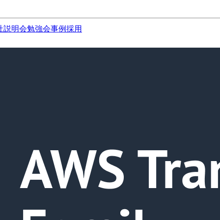
社説明会
勉強会
事例
採用