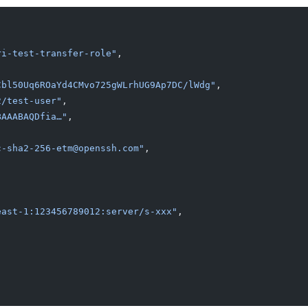
ri-test-transfer-role"
,
Cbl50Uq6ROaYd4CMvo725gWLrhUG9Ap7DC/lWdg"
,
2/test-user"
,
BAAABAQDfia…"
,
c-sha2-256-etm@openssh.com"
,
east-1:123456789012:server/s-xxx"
,