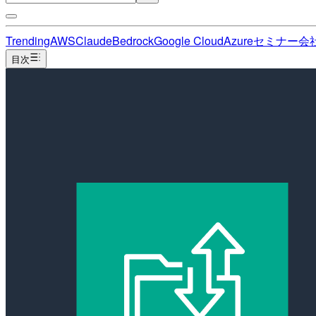
Trending
AWS
Claude
Bedrock
Google Cloud
Azure
セミナー
会
目次