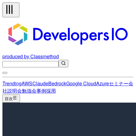
produced by Classmethod
Trending
AWS
Claude
Bedrock
Google Cloud
Azure
セミナー
会
社説明会
勉強会
事例
採用
目次