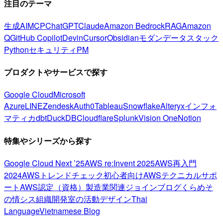
注目のテーマ
生成AI
MCP
ChatGPT
Claude
Amazon Bedrock
RAG
Amazon
Q
GitHub Copilot
Devin
Cursor
Obsidian
モダンデータスタック
Python
セキュリティ
PM
プロダクトやサービスで探す
Google Cloud
Microsoft
Azure
LINE
Zendesk
Auth0
Tableau
Snowflake
Alteryx
インフォ
マティカ
dbt
DuckDB
Cloudflare
Splunk
Vision One
Notion
特集やシリーズから探す
Google Cloud Next ’25
AWS re:Invent 2025
AWS再入門
2024
AWSトレンドチェック
初心者向け
AWSテクニカルサポ
ート
AWS認定（資格）
製造業関連
ジョインブログ
くらめそ
の情シス
組織開発室の活動
デザイン
Thai
Language
Vietnamese Blog