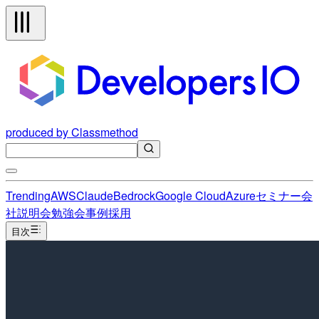
produced by Classmethod
Trending
AWS
Claude
Bedrock
Google Cloud
Azure
セミナー
会
社説明会
勉強会
事例
採用
目次