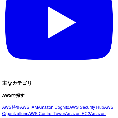
主なカテゴリ
AWSで探す
AWS特集
AWS IAM
Amazon Cognito
AWS Security Hub
AWS
Organizations
AWS Control Tower
Amazon EC2
Amazon