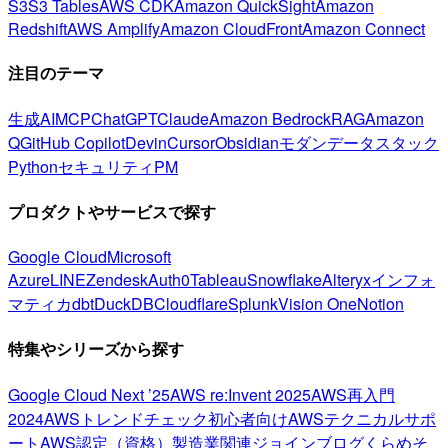
S3
S3 Tables
AWS CDK
Amazon QuickSight
Amazon
Redshift
AWS Amplify
Amazon CloudFront
Amazon Connect
注目のテーマ
生成AI
MCP
ChatGPT
Claude
Amazon Bedrock
RAG
Amazon
Q
GitHub Copilot
Devin
Cursor
Obsidian
モダンデータスタック
Python
セキュリティ
PM
プロダクトやサービスで探す
Google Cloud
Microsoft
Azure
LINE
Zendesk
Auth0
Tableau
Snowflake
Alteryx
インフォ
マティカ
dbt
DuckDB
Cloudflare
Splunk
Vision One
Notion
特集やシリーズから探す
Google Cloud Next ’25
AWS re:Invent 2025
AWS再入門
2024
AWSトレンドチェック
初心者向け
AWSテクニカルサポ
ート
AWS認定（資格）
製造業関連
ジョインブログ
くらめそ