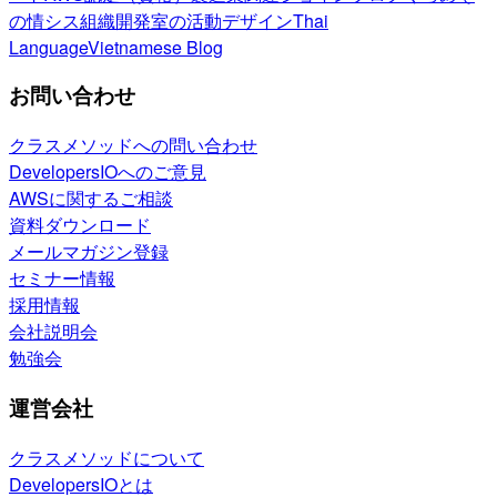
の情シス
組織開発室の活動
デザイン
Thai
Language
Vietnamese Blog
お問い合わせ
クラスメソッドへの問い合わせ
DevelopersIOへのご意見
AWSに関するご相談
資料ダウンロード
メールマガジン登録
セミナー情報
採用情報
会社説明会
勉強会
運営会社
クラスメソッドについて
DevelopersIOとは