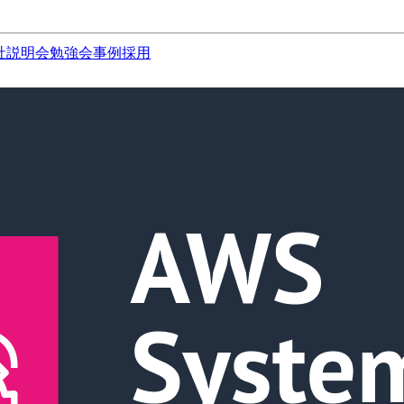
社説明会
勉強会
事例
採用