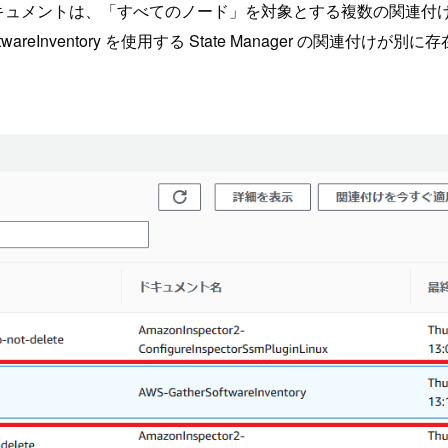
areInventory ドキュメントは、「すべてのノード」を対象とする複数
areInventory を使用する State Manager の関連付