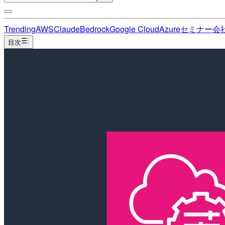
Trending
AWS
Claude
Bedrock
Google Cloud
Azure
セミナー
会
目次