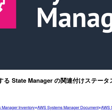
y を使用する State Manager の関連付けス
 Manager Inventory
AWS Systems Manager Document
AWS S