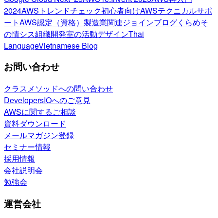
2024
AWSトレンドチェック
初心者向け
AWSテクニカルサポ
ート
AWS認定（資格）
製造業関連
ジョインブログ
くらめそ
の情シス
組織開発室の活動
デザイン
Thai
Language
Vietnamese Blog
お問い合わせ
クラスメソッドへの問い合わせ
DevelopersIOへのご意見
AWSに関するご相談
資料ダウンロード
メールマガジン登録
セミナー情報
採用情報
会社説明会
勉強会
運営会社