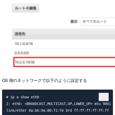
OS 側のネットワークで以下のように設定する
# ip a show eth0

2: eth0: <BROADCAST,MULTICAST,UP,LOWER_UP> mtu 9001 q
link/ether 0a:b6:9a:80:f2:fe brd ff:ff:ff:ff:ff:ff
