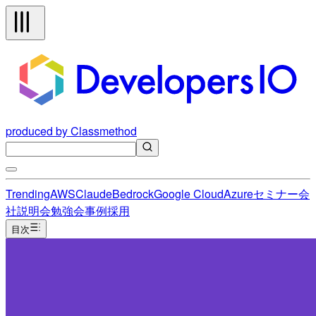
produced by Classmethod
Trending
AWS
Claude
Bedrock
Google Cloud
Azure
セミナー
会
社説明会
勉強会
事例
採用
目次