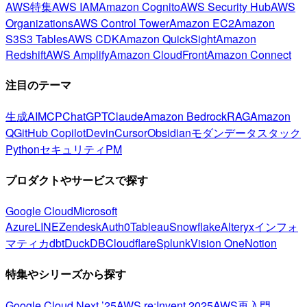
AWS特集
AWS IAM
Amazon Cognito
AWS Security Hub
AWS
Organizations
AWS Control Tower
Amazon EC2
Amazon
S3
S3 Tables
AWS CDK
Amazon QuickSight
Amazon
Redshift
AWS Amplify
Amazon CloudFront
Amazon Connect
注目のテーマ
生成AI
MCP
ChatGPT
Claude
Amazon Bedrock
RAG
Amazon
Q
GitHub Copilot
Devin
Cursor
Obsidian
モダンデータスタック
Python
セキュリティ
PM
プロダクトやサービスで探す
Google Cloud
Microsoft
Azure
LINE
Zendesk
Auth0
Tableau
Snowflake
Alteryx
インフォ
マティカ
dbt
DuckDB
Cloudflare
Splunk
Vision One
Notion
特集やシリーズから探す
Google Cloud Next ’25
AWS re:Invent 2025
AWS再入門