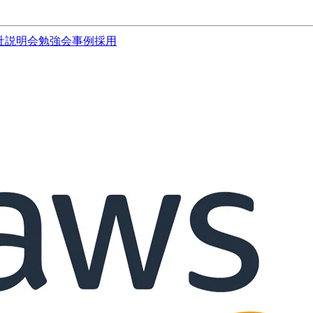
社説明会
勉強会
事例
採用