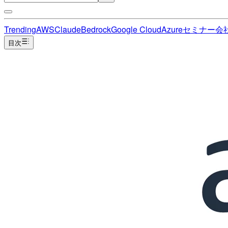
Trending
AWS
Claude
Bedrock
Google Cloud
Azure
セミナー
会
目次