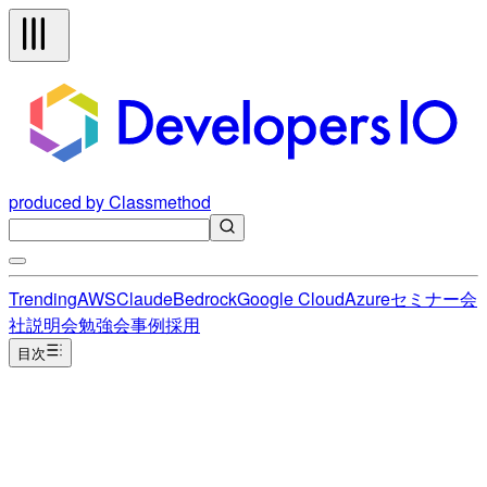
produced by Classmethod
Trending
AWS
Claude
Bedrock
Google Cloud
Azure
セミナー
会
社説明会
勉強会
事例
採用
目次