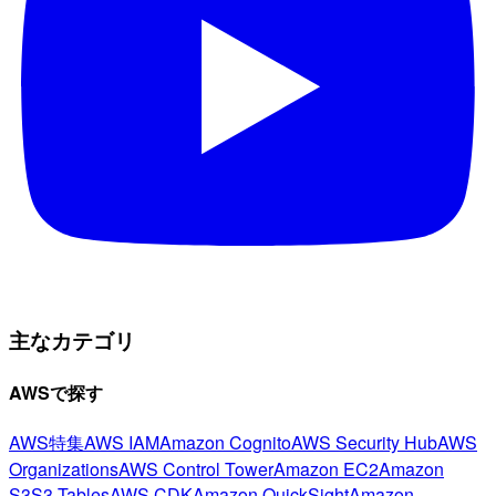
主なカテゴリ
AWSで探す
AWS特集
AWS IAM
Amazon Cognito
AWS Security Hub
AWS
Organizations
AWS Control Tower
Amazon EC2
Amazon
S3
S3 Tables
AWS CDK
Amazon QuickSight
Amazon