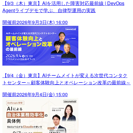
【9/3（木）東京】AIを活用した障害対応最前線 | DevOps
Agentライブデモで学ぶ、自律型運用の実践
開催前
2026年9月3日(木) 16:00
【9/4（金）東京】AIチームメイトが変える次世代コンタク
トセンター～顧客体験向上とオペレーション改革の最前線～
開催前
2026年9月4日(金) 15:00