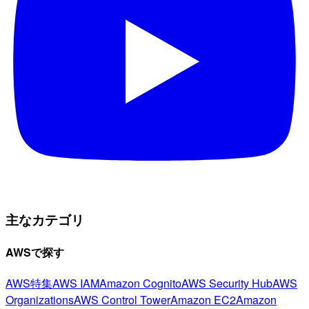
主なカテゴリ
AWSで探す
AWS特集
AWS IAM
Amazon Cognito
AWS Security Hub
AWS
Organizations
AWS Control Tower
Amazon EC2
Amazon