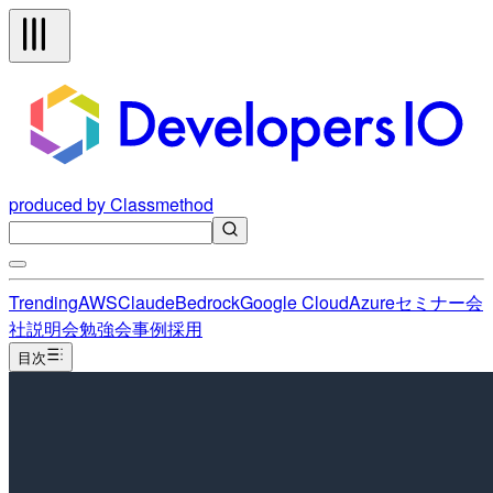
produced by Classmethod
Trending
AWS
Claude
Bedrock
Google Cloud
Azure
セミナー
会
社説明会
勉強会
事例
採用
目次