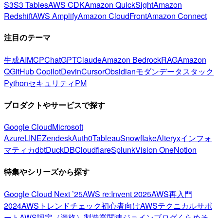
S3
S3 Tables
AWS CDK
Amazon QuickSight
Amazon
Redshift
AWS Amplify
Amazon CloudFront
Amazon Connect
注目のテーマ
生成AI
MCP
ChatGPT
Claude
Amazon Bedrock
RAG
Amazon
Q
GitHub Copilot
Devin
Cursor
Obsidian
モダンデータスタック
Python
セキュリティ
PM
プロダクトやサービスで探す
Google Cloud
Microsoft
Azure
LINE
Zendesk
Auth0
Tableau
Snowflake
Alteryx
インフォ
マティカ
dbt
DuckDB
Cloudflare
Splunk
Vision One
Notion
特集やシリーズから探す
Google Cloud Next ’25
AWS re:Invent 2025
AWS再入門
2024
AWSトレンドチェック
初心者向け
AWSテクニカルサポ
ート
AWS認定（資格）
製造業関連
ジョインブログ
くらめそ