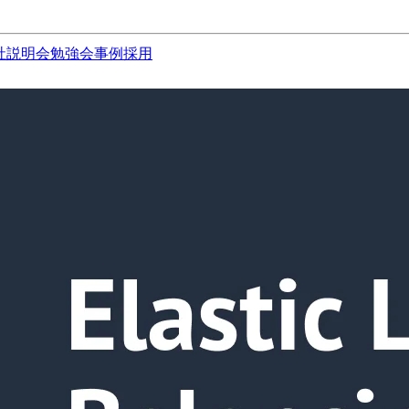
社説明会
勉強会
事例
採用