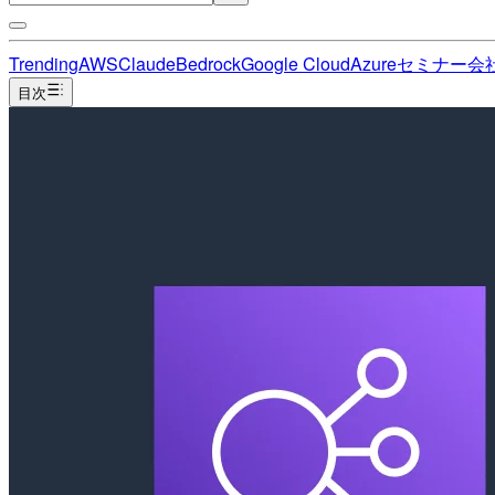
Trending
AWS
Claude
Bedrock
Google Cloud
Azure
セミナー
会
目次