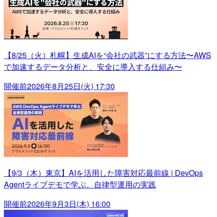
【8/25（火）札幌】生成AIを“会社の武器”にする方法〜AWS
で加速するデータ分析と、安全に導入する仕組み〜
開催前
2026年8月25日(火) 17:30
【9/3（木）東京】AIを活用した障害対応最前線 | DevOps
Agentライブデモで学ぶ、自律型運用の実践
開催前
2026年9月3日(木) 16:00