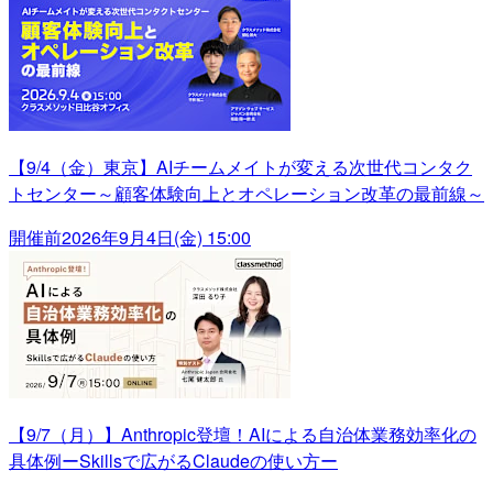
【9/4（金）東京】AIチームメイトが変える次世代コンタク
トセンター～顧客体験向上とオペレーション改革の最前線～
開催前
2026年9月4日(金) 15:00
【9/7（月）】Anthropic登壇！AIによる自治体業務効率化の
具体例ーSkillsで広がるClaudeの使い方ー