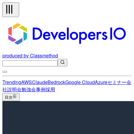
produced by Classmethod
Trending
AWS
Claude
Bedrock
Google Cloud
Azure
セミナー
会
社説明会
勉強会
事例
採用
目次