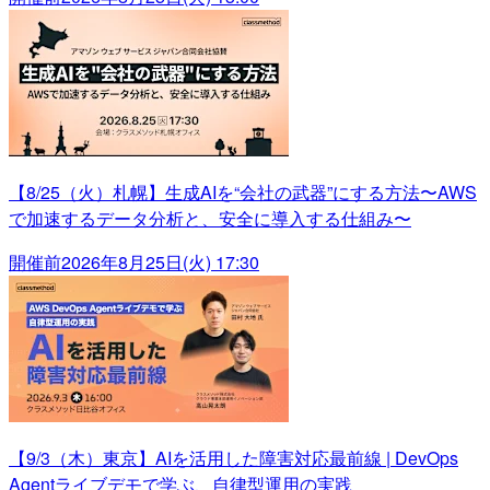
【8/25（火）札幌】生成AIを“会社の武器”にする方法〜AWS
で加速するデータ分析と、安全に導入する仕組み〜
開催前
2026年8月25日(火) 17:30
【9/3（木）東京】AIを活用した障害対応最前線 | DevOps
Agentライブデモで学ぶ、自律型運用の実践