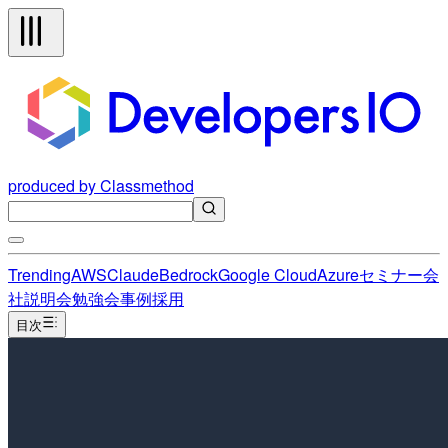
produced by Classmethod
Trending
AWS
Claude
Bedrock
Google Cloud
Azure
セミナー
会
社説明会
勉強会
事例
採用
目次