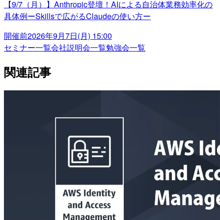
【9/7（月）】Anthropic登壇！AIによる自治体業務効率化の
具体例ーSkillsで広がるClaudeの使い方ー
開催前
2026年9月7日(月) 15:00
セミナー一覧
会社説明会一覧
勉強会一覧
関連記事