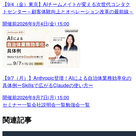
【9/4（金）東京】AIチームメイトが変える次世代コンタク
トセンター～顧客体験向上とオペレーション改革の最前線～
開催前
2026年9月4日(金) 15:00
【9/7（月）】Anthropic登壇！AIによる自治体業務効率化の
具体例ーSkillsで広がるClaudeの使い方ー
開催前
2026年9月7日(月) 15:00
セミナー一覧
会社説明会一覧
勉強会一覧
関連記事