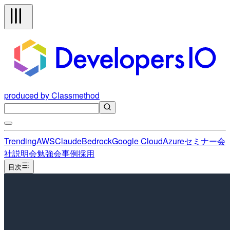
produced by Classmethod
Trending
AWS
Claude
Bedrock
Google Cloud
Azure
セミナー
会
社説明会
勉強会
事例
採用
目次