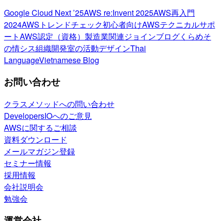
Google Cloud Next ’25
AWS re:Invent 2025
AWS再入門
2024
AWSトレンドチェック
初心者向け
AWSテクニカルサポ
ート
AWS認定（資格）
製造業関連
ジョインブログ
くらめそ
の情シス
組織開発室の活動
デザイン
Thai
Language
Vietnamese Blog
お問い合わせ
クラスメソッドへの問い合わせ
DevelopersIOへのご意見
AWSに関するご相談
資料ダウンロード
メールマガジン登録
セミナー情報
採用情報
会社説明会
勉強会
運営会社