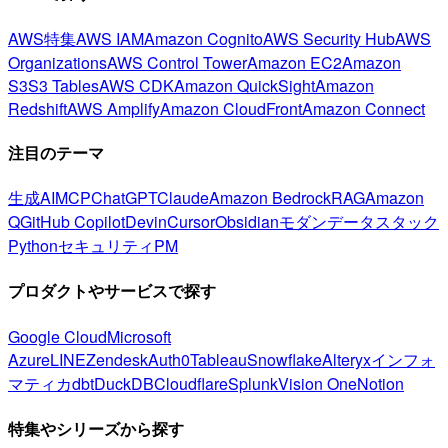
AWS特集
AWS IAM
Amazon Cognito
AWS Security Hub
AWS
Organizations
AWS Control Tower
Amazon EC2
Amazon
S3
S3 Tables
AWS CDK
Amazon QuickSight
Amazon
Redshift
AWS Amplify
Amazon CloudFront
Amazon Connect
注目のテーマ
生成AI
MCP
ChatGPT
Claude
Amazon Bedrock
RAG
Amazon
Q
GitHub Copilot
Devin
Cursor
Obsidian
モダンデータスタック
Python
セキュリティ
PM
プロダクトやサービスで探す
Google Cloud
Microsoft
Azure
LINE
Zendesk
Auth0
Tableau
Snowflake
Alteryx
インフォ
マティカ
dbt
DuckDB
Cloudflare
Splunk
Vision One
Notion
特集やシリーズから探す