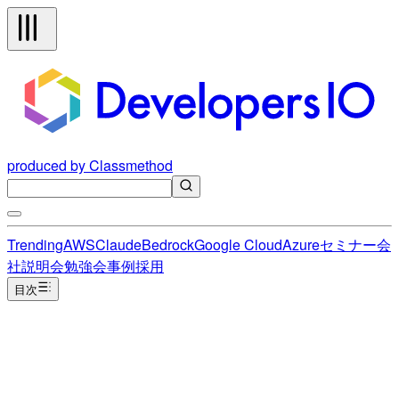
produced by Classmethod
Trending
AWS
Claude
Bedrock
Google Cloud
Azure
セミナー
会
社説明会
勉強会
事例
採用
目次