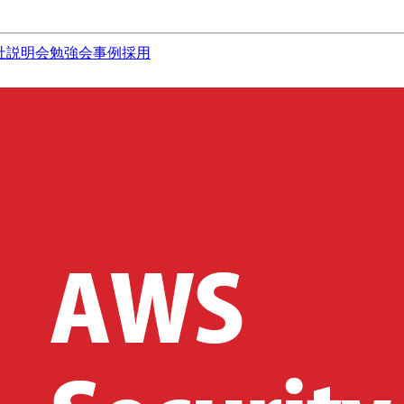
社説明会
勉強会
事例
採用