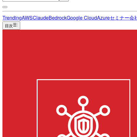
Trending
AWS
Claude
Bedrock
Google Cloud
Azure
セミナー
会
目次