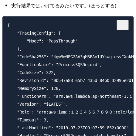
実行結果ではいけてるみたいです。(ほっとする)
{

    "TracingConfig": {

        "Mode": "PassThrough"

    },

    "CodeSha256": "4gw9wNEG2AV3qM3FAoIUYkwgiesvCXnkMo
    "FunctionName": "ProcessSQSRecord",

    "CodeSize": 322,

    "RevisionId": "0b547a88-65b7-435d-84b0-32995e2d1a
    "MemorySize": 128,

    "FunctionArn": "arn:aws:lambda:ap-northeast-1
    "Version": "$LATEST",

    "Role": "arn:aws:iam::１２３４５６７８９０:role/lambd
    "Timeout": 3,

    "LastModified": "2019-07-23T09:07:59.852+0000",

    "Handler": "ProcessSQSRecords.lambda_handler",
