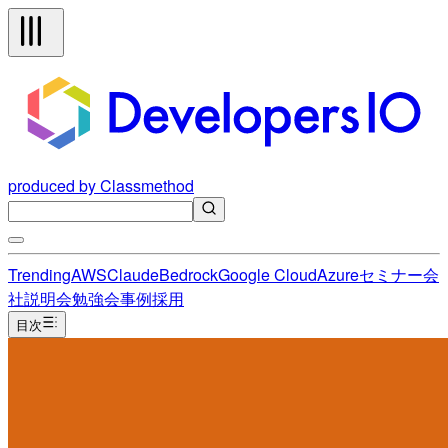
produced by Classmethod
Trending
AWS
Claude
Bedrock
Google Cloud
Azure
セミナー
会
社説明会
勉強会
事例
採用
目次