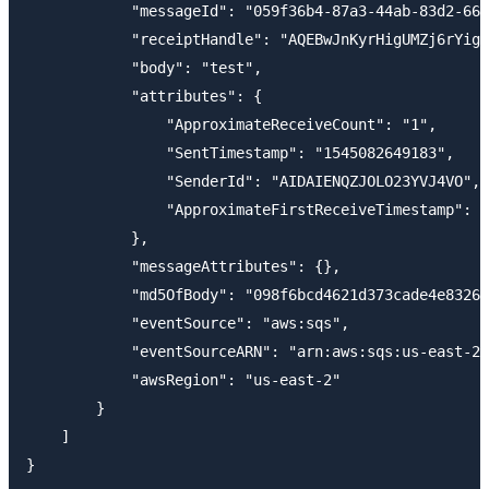
            "messageId": "059f36b4-87a3-44ab-83d2-661
            "receiptHandle": "AQEBwJnKyrHigUMZj6rYigC
            "body": "test",

            "attributes": {

                "ApproximateReceiveCount": "1",

                "SentTimestamp": "1545082649183",

                "SenderId": "AIDAIENQZJOLO23YVJ4VO",

                "ApproximateFirstReceiveTimestamp": "
            },

            "messageAttributes": {},

            "md5OfBody": "098f6bcd4621d373cade4e83262
            "eventSource": "aws:sqs",

            "eventSourceARN": "arn:aws:sqs:us-east-2:
            "awsRegion": "us-east-2"

        }

    ]
