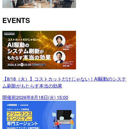
EVENTS
【8/18（火）】コストカットだけじゃない！AI駆動のシステ
ム刷新がもたらす本当の効果
開催前
2026年8月18日(火) 15:00