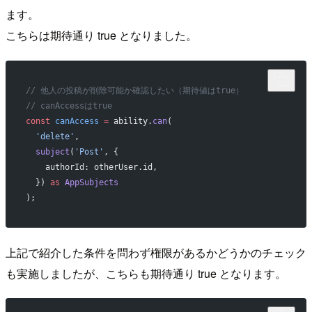
ます。
こちらは期待通り true となりました。
// 他人の投稿が削除可能か確認したい（期待値はtrue）
// canAccessはtrue
const
 canAccess
 =
 ability.
can
(
  'delete'
,
  subject
(
'Post'
, {
    authorId: otherUser.id,
  }) 
as
 AppSubjects
);
上記で紹介した条件を問わず権限があるかどうかのチェック
も実施しましたが、こちらも期待通り true となります。