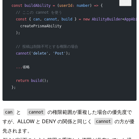
const
 buildAbility
 =
 (
userId
:
 number
) 
=>
 {
  // ここの cannot を使う
  const
 { 
can
, 
cannot
, 
build
 } 
=
 new
 AbilityBuilder
<
AppAbi
    createPrismaAbility
  );
  // 投稿は削除不可とする権限の場合
  cannot
(
'delete'
, 
'Post'
);
  ...
省略
  return
 build
();
};
と
の権限範囲が重複した場合の優先度で
can
cannot
すが、ALLOW と DENY の関係と同じく
の方が優
cannot
先されます。