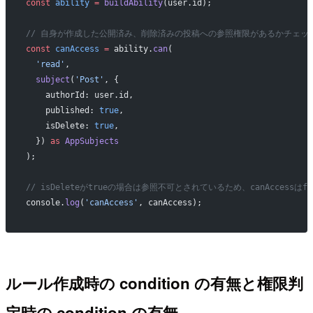
const
 ability
 =
 buildAbility
(user.id);
// 自身が作成した公開済み、削除済みの投稿への参照権限があるかチェッ
const
 canAccess
 =
 ability.
can
(
  'read'
,
  subject
(
'Post'
, {
    authorId: user.id,
    published: 
true
,
    isDelete: 
true
,
  }) 
as
 AppSubjects
);
// isDeleteがtrueの場合は参照不可とされているため、canAccessはfa
console.
log
(
'canAccess'
, canAccess);
ルール作成時の condition の有無と権限判
定時の condition の有無