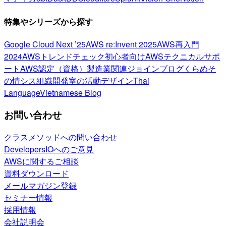
特集やシリーズから探す
Google Cloud Next ’25
AWS re:Invent 2025
AWS再入門
2024
AWSトレンドチェック
初心者向け
AWSテクニカルサポ
ート
AWS認定（資格）
製造業関連
ジョインブログ
くらめそ
の情シス
組織開発室の活動
デザイン
Thai
Language
Vietnamese Blog
お問い合わせ
クラスメソッドへの問い合わせ
DevelopersIOへのご意見
AWSに関するご相談
資料ダウンロード
メールマガジン登録
セミナー情報
採用情報
会社説明会