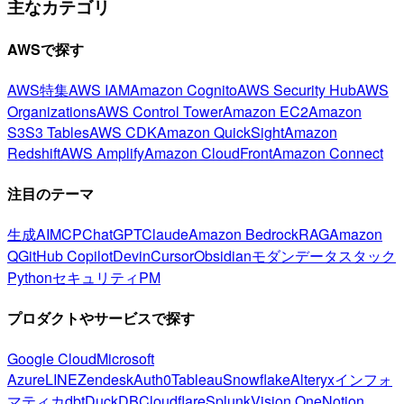
主なカテゴリ
AWSで探す
AWS特集
AWS IAM
Amazon Cognito
AWS Security Hub
AWS
Organizations
AWS Control Tower
Amazon EC2
Amazon
S3
S3 Tables
AWS CDK
Amazon QuickSight
Amazon
Redshift
AWS Amplify
Amazon CloudFront
Amazon Connect
注目のテーマ
生成AI
MCP
ChatGPT
Claude
Amazon Bedrock
RAG
Amazon
Q
GitHub Copilot
Devin
Cursor
Obsidian
モダンデータスタック
Python
セキュリティ
PM
プロダクトやサービスで探す
Google Cloud
Microsoft
Azure
LINE
Zendesk
Auth0
Tableau
Snowflake
Alteryx
インフォ
マティカ
dbt
DuckDB
Cloudflare
Splunk
Vision One
Notion