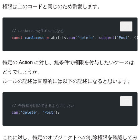
権限は上のコードと同じのため割愛します。
// canAccessがfalseになる
const
 canAccess
 =
 ability.
can
(
'delete'
, 
subject
(
'Post'
, {}
特定の Action に対し、無条件で権限を付与したいケースは
どうでしょうか。
ルールの記述は直感的には以下の記述になると思います。
// 全投稿を削除できるようにしたい
can
(
'delete'
, 
'Post'
);
これに対し、特定のオブジェクトへの削除権限を確認してみ