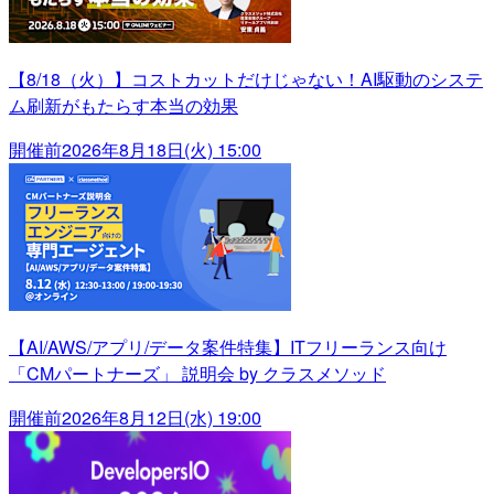
【8/18（火）】コストカットだけじゃない！AI駆動のシステ
ム刷新がもたらす本当の効果
開催前
2026年8月18日(火) 15:00
【AI/AWS/アプリ/データ案件特集】ITフリーランス向け
「CMパートナーズ」 説明会 by クラスメソッド
開催前
2026年8月12日(水) 19:00