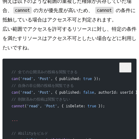
例えば以下のような範囲の重複した権限が共存していた場
合、
の方が優先度が高いため、
の条件に
cannot
cannot
抵触している場合はアクセス不可と判定されます。
広い範囲でアクセスを許可するリソースに対し、特定の条件
を満たすリソースはアクセス不可としたい場合などに利用し
たいですね。
// 全ての公開済みの投稿を閲覧できる
can
(
'read'
, 
'Post'
, { published: 
true
 });
// 自身の非公開の投稿を閲覧できる
can
(
'read'
, 
'Post'
, { published: 
false
, authorId: userId }
// 削除済みの投稿は閲覧できない
cannot
(
'read'
, 
'Post'
, { isDelete: 
true
 });
...
// Abilityをビルド