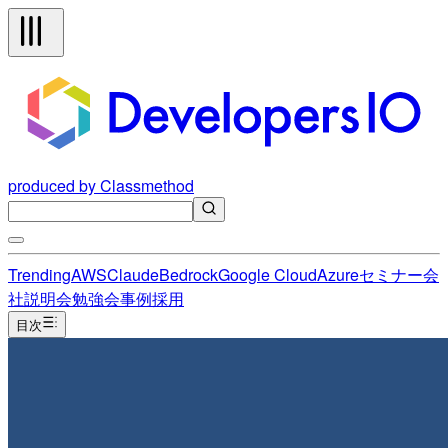
produced by Classmethod
Trending
AWS
Claude
Bedrock
Google Cloud
Azure
セミナー
会
社説明会
勉強会
事例
採用
目次