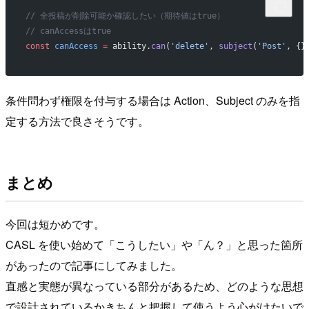
// 全投稿が削除可能か確認したい（期待値はtrue）
// canAccessはtrue
const
 canAccess
 =
 ability.
can
(
'delete'
, 
subject
(
'Post'
, {}
条件問わず権限を付与する場合は Action、Subject のみを指
定する方法で良さそうです。
まとめ
今回は短かめです。
CASL を使い始めて「こうしたい」や「ん？」と思った箇所
があったので記事にしてみました。
直感と実態が異なっている部分があるため、どのような思想
で設計されているかきちんと把握して使うよう心がけたいで