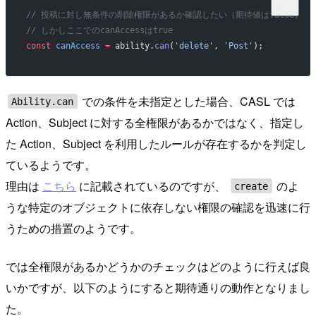
// 投稿に対し無条件の削除権限があるか確認したい（期待値はfalse）
// しかしここでのcanAccessはtrue
const
 canAccess
 =
 ability.
can
(
'delete'
, 
'Post'
);
での条件を未指定とした場合、CASL では
Ability.can
Action、Subject に対する全権限があるかではなく、指定し
た Action、Subject を利用したルールが存在するかを判定し
ているようです。
理由は
こちら
に記載されているのですが、
のよ
create
うな特定のオブジェクトに依存しない権限の確認を迅速に行
うための措置のようです。
では全権限があるかどうかのチェックはどのように行えば良
いかですが、以下のようにすると期待通りの動作となりまし
た。