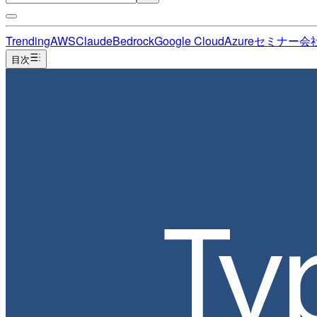
Trending
AWS
Claude
Bedrock
Google Cloud
Azure
セミナー
会
目次