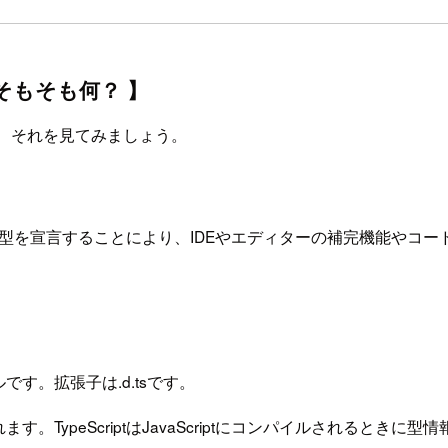
そもそも何？ 】
、それを見てみましょう。
場合は型を宣言することにより、IDEやエディターの補完機能やコ
。
す。拡張子は.d.tsです。
ypeScriptはJavaScriptにコンパイルされるときに型情