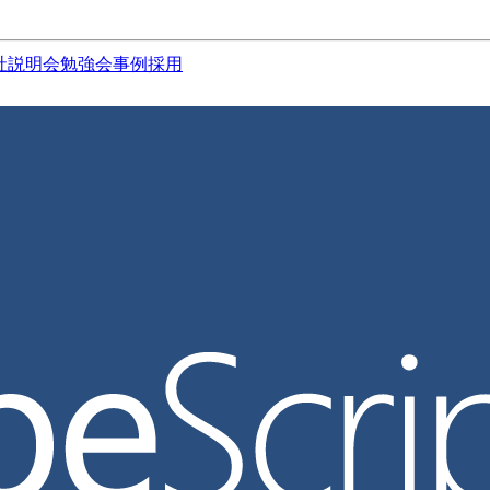
社説明会
勉強会
事例
採用