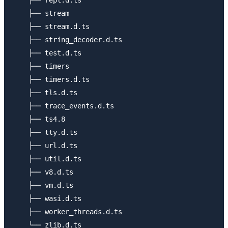
    ├── repl.d.ts

    ├── stream

    ├── stream.d.ts

    ├── string_decoder.d.ts

    ├── test.d.ts

    ├── timers

    ├── timers.d.ts

    ├── tls.d.ts

    ├── trace_events.d.ts

    ├── ts4.8

    ├── tty.d.ts

    ├── url.d.ts

    ├── util.d.ts

    ├── v8.d.ts

    ├── vm.d.ts

    ├── wasi.d.ts

    ├── worker_threads.d.ts
