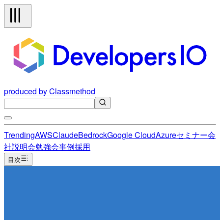
produced by Classmethod
Trending
AWS
Claude
Bedrock
Google Cloud
Azure
セミナー
会
社説明会
勉強会
事例
採用
目次