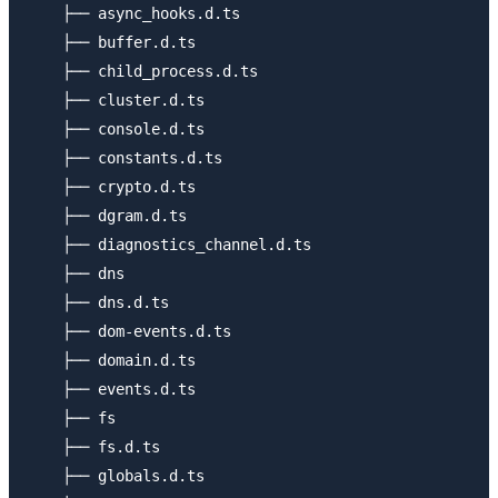
    ├── async_hooks.d.ts

    ├── buffer.d.ts

    ├── child_process.d.ts

    ├── cluster.d.ts

    ├── console.d.ts

    ├── constants.d.ts

    ├── crypto.d.ts

    ├── dgram.d.ts

    ├── diagnostics_channel.d.ts

    ├── dns

    ├── dns.d.ts

    ├── dom-events.d.ts

    ├── domain.d.ts

    ├── events.d.ts

    ├── fs

    ├── fs.d.ts

    ├── globals.d.ts
