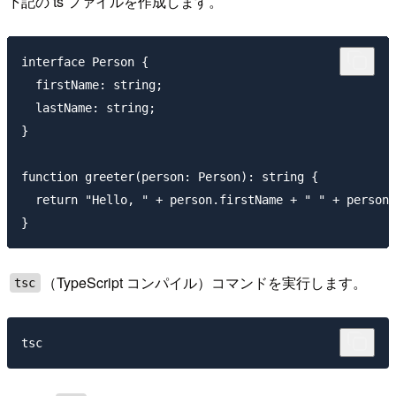
下記の ts ファイルを作成します。
interface Person {

  firstName: string;

  lastName: string;

}

function greeter(person: Person): string {

  return "Hello, " + person.firstName + " " + person.
（TypeScript コンパイル）コマンドを実行します。
tsc