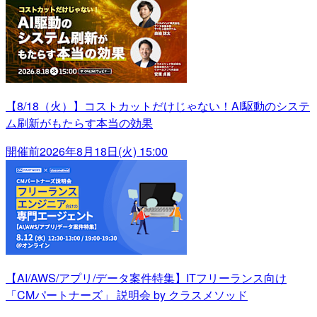
【8/18（火）】コストカットだけじゃない！AI駆動のシステ
ム刷新がもたらす本当の効果
開催前
2026年8月18日(火) 15:00
【AI/AWS/アプリ/データ案件特集】ITフリーランス向け
「CMパートナーズ」 説明会 by クラスメソッド