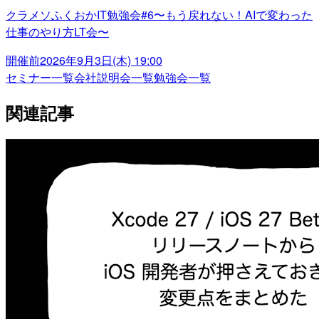
クラメソふくおかIT勉強会#6〜もう戻れない！AIで変わった
仕事のやり方LT会〜
開催前
2026年9月3日(木) 19:00
セミナー一覧
会社説明会一覧
勉強会一覧
関連記事