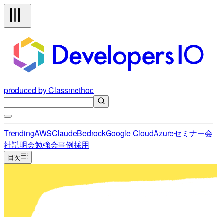
produced by Classmethod
Trending
AWS
Claude
Bedrock
Google Cloud
Azure
セミナー
会
社説明会
勉強会
事例
採用
目次