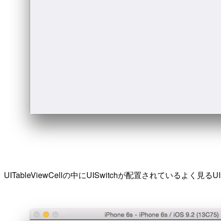
UITableViewCellの中にUISwitchが配置されているよく見る