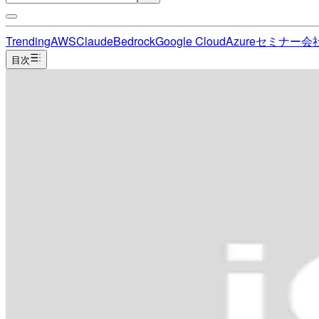
Trending
AWS
Claude
Bedrock
Google Cloud
Azure
セミナー
会
目次