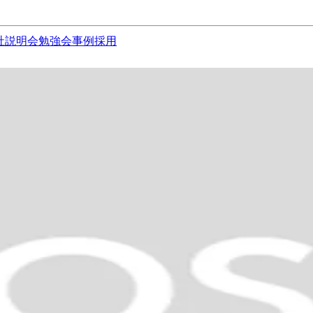
社説明会
勉強会
事例
採用