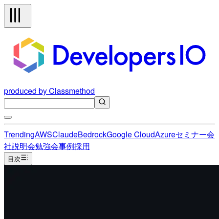
produced by Classmethod
Trending
AWS
Claude
Bedrock
Google Cloud
Azure
セミナー
会
社説明会
勉強会
事例
採用
目次