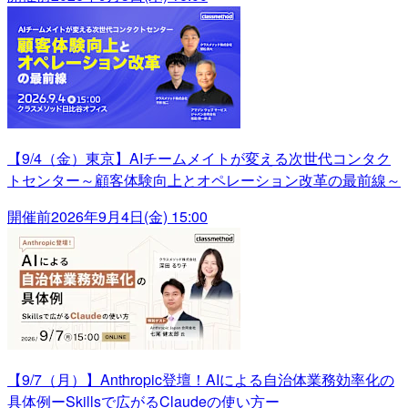
【9/4（金）東京】AIチームメイトが変える次世代コンタク
トセンター～顧客体験向上とオペレーション改革の最前線～
開催前
2026年9月4日(金) 15:00
【9/7（月）】Anthropic登壇！AIによる自治体業務効率化の
具体例ーSkillsで広がるClaudeの使い方ー