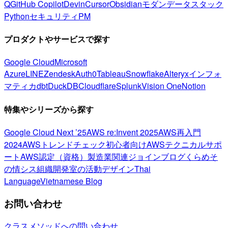
Q
GitHub Copilot
Devin
Cursor
Obsidian
モダンデータスタック
Python
セキュリティ
PM
プロダクトやサービスで探す
Google Cloud
Microsoft
Azure
LINE
Zendesk
Auth0
Tableau
Snowflake
Alteryx
インフォ
マティカ
dbt
DuckDB
Cloudflare
Splunk
Vision One
Notion
特集やシリーズから探す
Google Cloud Next ’25
AWS re:Invent 2025
AWS再入門
2024
AWSトレンドチェック
初心者向け
AWSテクニカルサポ
ート
AWS認定（資格）
製造業関連
ジョインブログ
くらめそ
の情シス
組織開発室の活動
デザイン
Thai
Language
Vietnamese Blog
お問い合わせ
クラスメソッドへの問い合わせ