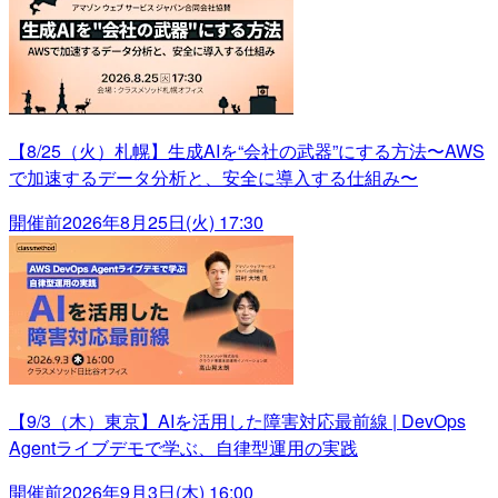
【8/25（火）札幌】生成AIを“会社の武器”にする方法〜AWS
で加速するデータ分析と、安全に導入する仕組み〜
開催前
2026年8月25日(火) 17:30
【9/3（木）東京】AIを活用した障害対応最前線 | DevOps
Agentライブデモで学ぶ、自律型運用の実践
開催前
2026年9月3日(木) 16:00