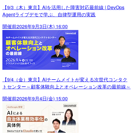
【9/3（木）東京】AIを活用した障害対応最前線 | DevOps
Agentライブデモで学ぶ、自律型運用の実践
開催前
2026年9月3日(木) 16:00
【9/4（金）東京】AIチームメイトが変える次世代コンタク
トセンター～顧客体験向上とオペレーション改革の最前線～
開催前
2026年9月4日(金) 15:00