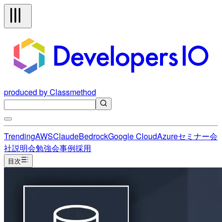
produced by Classmethod
Trending
AWS
Claude
Bedrock
Google Cloud
Azure
セミナー
会
社説明会
勉強会
事例
採用
目次