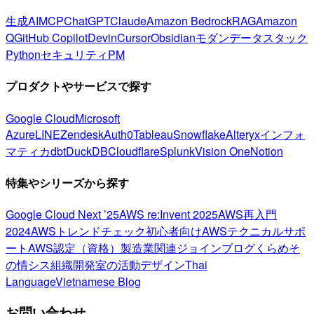
生成AI
MCP
ChatGPT
Claude
Amazon Bedrock
RAG
Amazon
Q
GitHub Copilot
Devin
Cursor
Obsidian
モダンデータスタック
Python
セキュリティ
PM
プロダクトやサービスで探す
Google Cloud
Microsoft
Azure
LINE
Zendesk
Auth0
Tableau
Snowflake
Alteryx
インフォ
マティカ
dbt
DuckDB
Cloudflare
Splunk
Vision One
Notion
特集やシリーズから探す
Google Cloud Next ’25
AWS re:Invent 2025
AWS再入門
2024
AWSトレンドチェック
初心者向け
AWSテクニカルサポ
ート
AWS認定（資格）
製造業関連
ジョインブログ
くらめそ
の情シス
組織開発室の活動
デザイン
Thai
Language
Vietnamese Blog
お問い合わせ