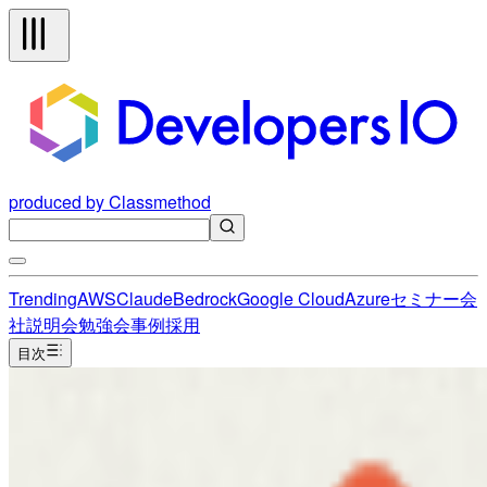
produced by Classmethod
Trending
AWS
Claude
Bedrock
Google Cloud
Azure
セミナー
会
社説明会
勉強会
事例
採用
目次