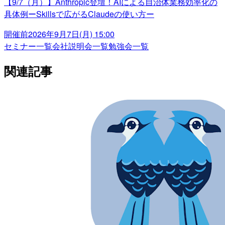
【9/7（月）】Anthropic登壇！AIによる自治体業務効率化の
具体例ーSkillsで広がるClaudeの使い方ー
開催前
2026年9月7日(月) 15:00
セミナー一覧
会社説明会一覧
勉強会一覧
関連記事