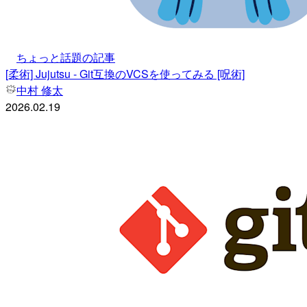
ちょっと話題の記事
[柔術] Jujutsu - Git互換のVCSを使ってみる [呪術]
中村 修太
2026.02.19