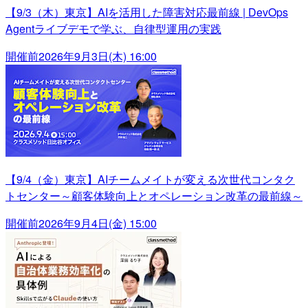
【9/3（木）東京】AIを活用した障害対応最前線 | DevOps
Agentライブデモで学ぶ、自律型運用の実践
開催前
2026年9月3日(木) 16:00
【9/4（金）東京】AIチームメイトが変える次世代コンタク
トセンター～顧客体験向上とオペレーション改革の最前線～
開催前
2026年9月4日(金) 15:00