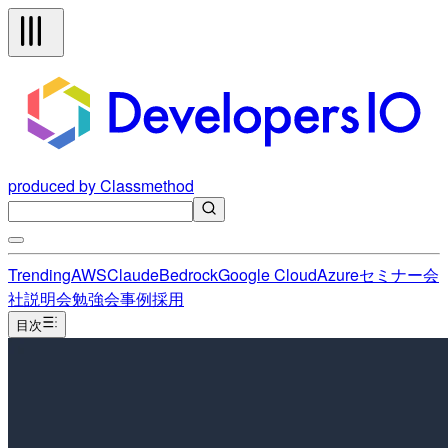
produced by Classmethod
Trending
AWS
Claude
Bedrock
Google Cloud
Azure
セミナー
会
社説明会
勉強会
事例
採用
目次