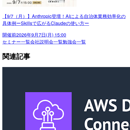
【9/7（月）】Anthropic登壇！AIによる自治体業務効率化の
具体例ーSkillsで広がるClaudeの使い方ー
開催前
2026年9月7日(月) 15:00
セミナー一覧
会社説明会一覧
勉強会一覧
関連記事