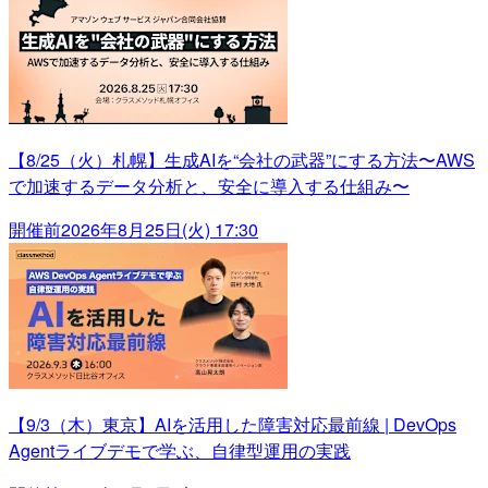
【8/25（火）札幌】生成AIを“会社の武器”にする方法〜AWS
で加速するデータ分析と、安全に導入する仕組み〜
開催前
2026年8月25日(火) 17:30
【9/3（木）東京】AIを活用した障害対応最前線 | DevOps
Agentライブデモで学ぶ、自律型運用の実践