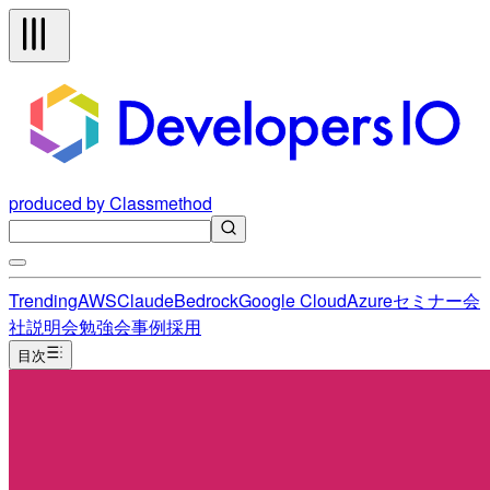
produced by Classmethod
Trending
AWS
Claude
Bedrock
Google Cloud
Azure
セミナー
会
社説明会
勉強会
事例
採用
目次